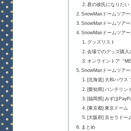
君の彼氏になりたい
SnowManドームツアー
SnowManドームツアー
SnowManドームツア
グッズリスト
会場でのグッズ購入
オンライントア『MER
SnowManドームツアー
[北海道] 大和ハウ
[愛知県] バンテリ
[福岡県] みずほPay
[東京都] 東京ドーム
[大阪府] 京セラドー
まとめ