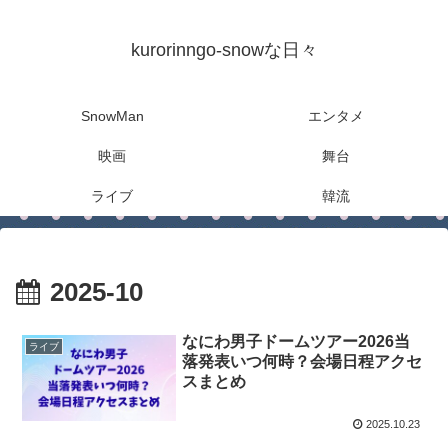
kurorinngo-snowな日々
SnowMan
エンタメ
映画
舞台
ライブ
韓流
2025-10
なにわ男子ドームツアー2026当
ライブ
落発表いつ何時？会場日程アクセ
スまとめ
2025.10.23