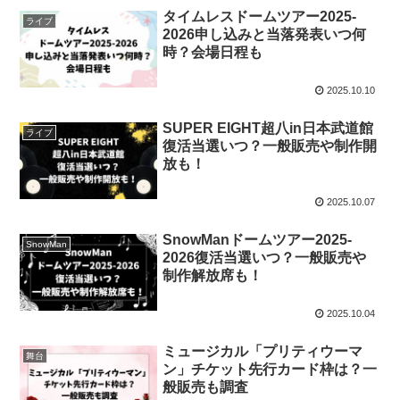
タイムレスドームツアー2025-
ライブ
2026申し込みと当落発表いつ何
時？会場日程も
2025.10.10
SUPER EIGHT超八in日本武道館
ライブ
復活当選いつ？一般販売や制作開
放も！
2025.10.07
SnowManドームツアー2025-
SnowMan
2026復活当選いつ？一般販売や
制作解放席も！
2025.10.04
ミュージカル「プリティウーマ
舞台
ン」チケット先行カード枠は？一
般販売も調査