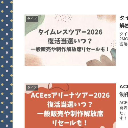
タ
ライブ
解
タイム
2M
当落
A
ライブ
制
ACE
発表
た。
す！