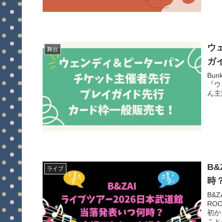
ウ
舞台
ガ
Bun
『ウ
ん主
B
ライブ
時
B&Z
RO
初か
こと