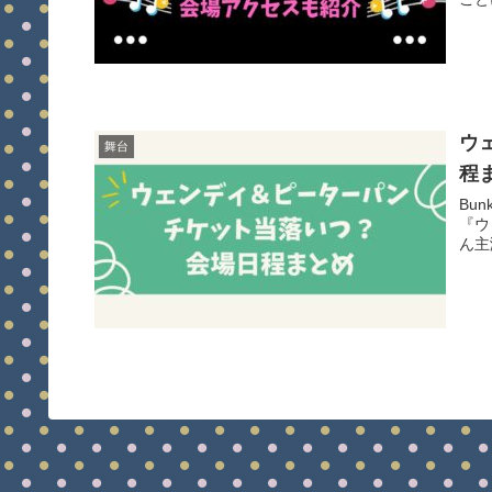
ウ
舞台
程
Bun
『ウ
ん主