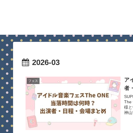
2026-03
ア
フェス
者
SU
Th
様と
神山