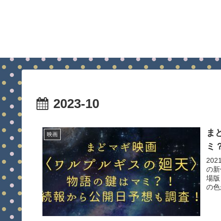
2023-10
ま
映画
ミ
20
の新
場版
の色