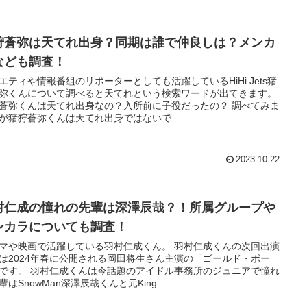
狩蒼弥は天てれ出身？同期は誰で仲良しは？メンカ
なども調査！
エティや情報番組のリポーターとしても活躍しているHiHi Jets猪
弥くんについて調べると天てれという検索ワードが出てきます。
蒼弥くんは天てれ出身なの？入所前に子役だったの？ 調べてみま
が猪狩蒼弥くんは天てれ出身ではないで...
2023.10.22
村仁成の憧れの先輩は深澤辰哉？！所属グループや
ンカラについても調査！
マや映画で活躍している羽村仁成くん。 羽村仁成くんの次回出演
は2024年春に公開される岡田将生さん主演の「ゴールド・ボー
です。 羽村仁成くんは今話題のアイドル事務所のジュニアで憧れ
輩はSnowMan深澤辰哉くんと元King ...