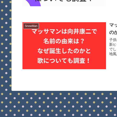
マ
SnowMan
の
子供
新ヒ
でし
地風