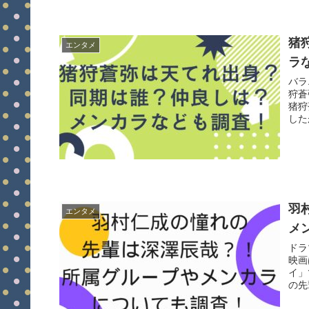
猪
エンタメ
ラ
バラ
狩蒼
猪狩
した
羽
エンタメ
メ
ドラ
映画
イ」
の先