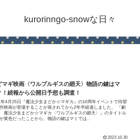
kurorinngo-snowな日々
どマギ映画〈ワルプルギスの廻天〉物語の鍵はマ
？！続報から公開日予想も調査！
21年4月25日『魔法少女まどか☆マギカ』の10周年イベントで待望
作映画が登場することが発されてから2年半経過しました。 『劇
 魔法少女まどか☆マギカ〈ワルプルギスの廻天〉』のタイトル
が黄色だったことから、物語の鍵はマミでは...
2023.10.30