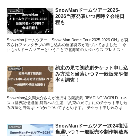
SnowManドームツアー2025-
SnowMan
2026当落発表いつ何時？会場日
程も
SnowManドームツアー「Snow Man Dome Tour 2025-2026 ON」が発
表されファンクラブの申し込みの当落発表が近づいてきました！ 今
回も5大ドームツアーということで北海道の大和ハウス プレミストド
ーム（札幌ドーム）...
約束の果て朗読劇チケット申し込
SnowMan
み方法と当落いつ？一般販売や倍
率も調査！
SnowMan佐久間大介さんが出演する朗読劇 READING WORLD ユネ
スコ世界記憶遺産 舞鶴への⽣還 『約束の果て』にのチケット申し込
み方法と当落はいつかについてまとめます。 チケット申し込みはま
ずはSnowManファンクラブ先行販...
SnowManドームツアー2024復活
SnowMan
当選いつ？一般販売や制作解放席