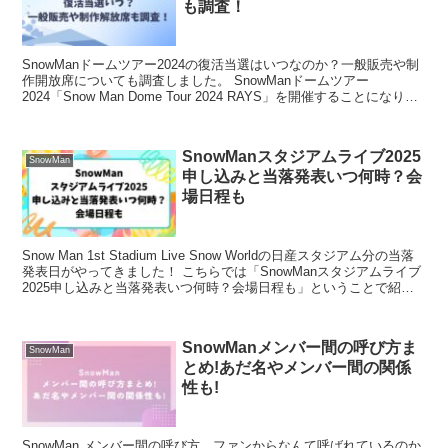
も調査！
SnowManドームツアー2024の復活当選はいつなのか？一般販売や制
作開放席についても調査しました。 SnowManドームツアー
2024「Snow Man Dome Tour 2024 RAYS」を開催することになり、
行きたい！という人も...
SnowManスタジアムライブ2025
SnowMan
申し込みと当落発表いつ何時？会
場日程も
Snow Man 1st Stadium Live Snow Worldの日産スタジアム分の当落
発表日がやってきました！ こちらでは「SnowManスタジアムライブ
2025申し込みと当落発表いつ何時？会場日程も」ということで紹介
します。 S...
SnowManメンバー間の呼び方ま
SnowMan
とめ!あだ名やメンバー間の関係
性も!
SnowMan メンバー間の呼び方 ファンからなんて呼ばれているのか