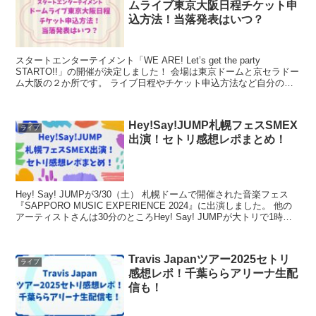
ムライブ東京大阪日程チケット申
込方法！当落発表はいつ？
スタートエンターテイメント「WE ARE! Let’s get the party
STARTO!!」の開催が決定しました！ 会場は東京ドームと京セラドー
ム大阪の２か所です。 ライブ日程やチケット申込方法など自分の推
しのグループは出るのか？...
Hey!Say!JUMP札幌フェスSMEX
ライブ
出演！セトリ感想レポまとめ！
Hey! Say! JUMPが3/30（土） 札幌ドームで開催された音楽フェス
『SAPPORO MUSIC EXPERIENCE 2024』に出演しました。 他の
アーティストさんは30分のところHey! Say! JUMPが大トリで1時間
も...
Travis Japanツアー2025セトリ
ライブ
感想レポ！千葉ららアリーナ生配
信も！