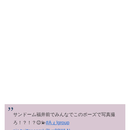
サンドーム福井前でみんなでこのポーズで写真撮
ろ！？！？😉💫
#Aぇǃgroup