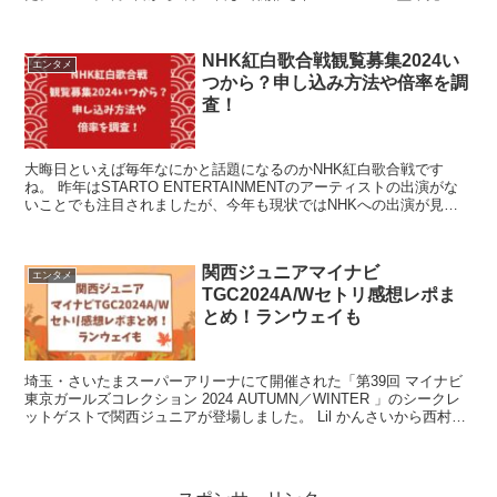
んがスーパ...
NHK紅白歌合戦観覧募集2024い
エンタメ
つから？申し込み方法や倍率を調
査！
大晦日といえば毎年なにかと話題になるのかNHK紅白歌合戦です
ね。 昨年はSTARTO ENTERTAINMENTのアーティストの出演がな
いことでも注目されましたが、今年も現状ではNHKへの出演が見送
られている状況なのでないのではないかと思わ...
関西ジュニアマイナビ
エンタメ
TGC2024A/Wセトリ感想レポま
とめ！ランウェイも
埼玉・さいたまスーパーアリーナにて開催された「第39回 マイナビ
東京ガールズコレクション 2024 AUTUMN／WINTER 」のシークレ
ットゲストで関西ジュニアが登場しました。 Lil かんさいから西村拓
哉くん、AmBitiousから...