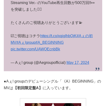
Streaming Ver.- のYouTube再生回数が500万回‼️👀
を突破しました❤️‍🔥
たくさんのご視聴ありがとうございます💫
☑️ご視聴はコチラ
https://t.co/xqjgIhbOjK
#Aぇの初
MV
#Aぇǃgroup
#A_BEGINNING
pic.twitter.com/UAWQEcnbBk
— Aぇ! group (@Aegroupofficial)
May 17, 2024
●Aぇ! groupのデビューシングル「《A》BEGINNING」の
MVは
【初回限定盤A】
に入っています。