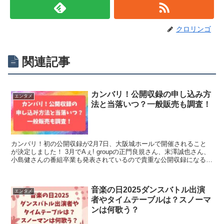
クロリンゴ
関連記事
カンバリ！公開収録の申し込み方
エンタメ
法と当落いつ？一般販売も調査！
カンバリ！初の公開収録が2月7日、大阪城ホールで開催されること
が決定しました！ 3月でAぇ! groupの正門良規さん、末澤誠也さん、
小島健さんの番組卒業も発表されているので貴重な公開収録になるこ
と間違いなしですよね。 「FM OSAKA ...
音楽の日2025ダンスバトル出演
エンタメ
者やタイムテーブルは？スノーマ
ンは何歌う？