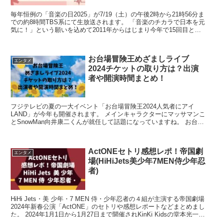
毎年恒例の「音楽の日2025」が7/19（土）の午後2時から21時56分ま
での約8時間TBS系にて生放送されます。 「音楽のチカラで日本を元
気に！」という願いを込めて2011年からはじまり今年で15回目とな
ります。 中でも注目はダンスバトル...
お台場冒険王めざましライブ
エンタメ
2024チケットの取り方は？出演
者や開演時間まとめ！
フジテレビの夏の一大イベント「お台場冒険王2024人気者にアイ
LAND」が今年も開催されます。 メインキャラクターにマッサマンこ
とSnowMan向井康二くんが就任して話題になっていますね。 お台場
冒険王の人気企画である「めざましライブ」の出...
ActONEセトリ感想レポ！帝国劇
エンタメ
場(HiHiJets美少年7MEN侍少年忍
者)
HiHi Jets・美 少年・7 MEN 侍・少年忍者の４組が主演する帝国劇場
2024年新春公演「ActONE」のセトリや感想レポートなどまとめまし
た。 2024年1月1日から1月27日まで開催されKinKi Kidsの堂本光一さ