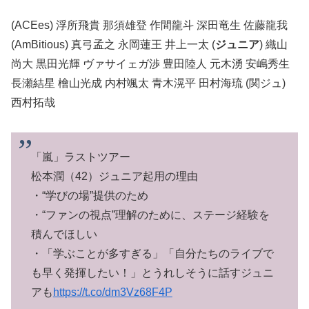
(ACEes) 浮所飛貴 那須雄登 作間龍斗 深田竜生 佐藤龍我
(AmBitious) 真弓孟之 永岡蓮王 井上一太 (
ジュニア
) 織山
尚大 黒田光輝 ヴァサイェガ渉 豊田陸人 元木湧 安嶋秀生
長瀬結星 檜山光成 内村颯太 青木滉平 田村海琉 (関ジュ)
西村拓哉
「嵐」ラストツアー
松本潤（42）ジュニア起用の理由
・“学びの場”提供のため
・“ファンの視点”理解のために、ステージ経験を
積んでほしい
・「学ぶことが多すぎる」「自分たちのライブで
も早く発揮したい！」とうれしそうに話すジュニ
アも
https://t.co/dm3Vz68F4P