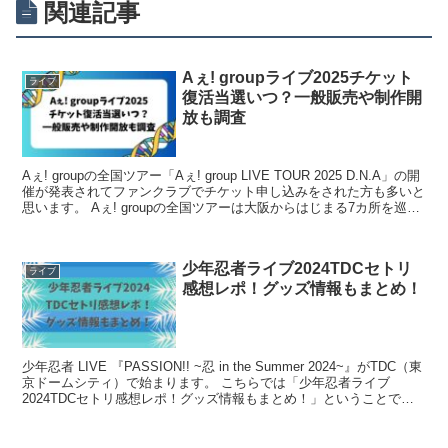
関連記事
Aぇ! groupライブ2025チケット
ライブ
復活当選いつ？一般販売や制作開
放も調査
Aぇ! groupの全国ツアー「Aぇ! group LIVE TOUR 2025 D.N.A」の開
催が発表されてファンクラブでチケット申し込みをされた方も多いと
思います。 Aぇ! groupの全国ツアーは大阪からはじまる7カ所を巡る
ツアーと...
少年忍者ライブ2024TDCセトリ
ライブ
感想レポ！グッズ情報もまとめ！
少年忍者 LIVE 『PASSION!! ~忍 in the Summer 2024~』がTDC（東
京ドームシティ）で始まります。 こちらでは「少年忍者ライブ
2024TDCセトリ感想レポ！グッズ情報もまとめ！」ということで
「少年忍者 LIV...