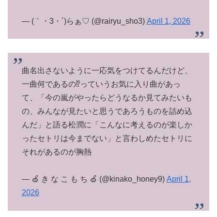
— (｀・3・´)らぁ♡ (@rairyu_sho3)
April 1, 2026
曲名出さないように一応気をつけてるんだけど、
一曲何であるの⁉️っていうお気に入り曲があっ
て、「今の嵐がやったらどうなるか見てみたいも
の、みんなが見たいと思うであろうものを詰め込
んだ」と語る松潤に「こんなに考えるのが楽しか
ったセトリは今までない」と言わしめたセトリに
それがあるのが胸熱
— 🍏 き な こ も ち 🍏 (@kinako_honey9)
April 1,
2026