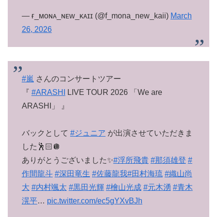
— ғ_ᴍᴏɴᴀ_ɴᴇᴡ_ᴋᴀɪɪ (@f_mona_new_kaii)
March
26, 2026
#嵐
さんのコンサートツアー
『
#ARASHI
LIVE TOUR 2026 「We are
ARASHI」 』
バックとして
#ジュニア
が出演させていただきま
した🕺🏻🪩
ありがとうございました✨
#浮所飛貴
#那須雄登
#
作間龍斗
#深田竜生
#佐藤龍我
#田村海琉
#織山尚
大
#内村颯太
#黒田光輝
#檜山光成
#元木湧
#青木
滉平
…
pic.twitter.com/ec5gYXvBJh