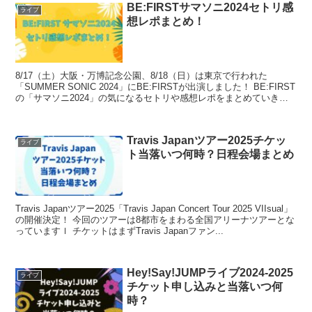
BE:FIRSTサマソニ2024セトリ感
ライブ
想レポまとめ！
8/17（土）大阪・万博記念公園、8/18（日）は東京で行われた
「SUMMER SONIC 2024」にBE:FIRSTが出演しました！ BE:FIRST
の「サマソニ2024」の気になるセトリや感想レポをまとめていきた
いと思います。 口コミ...
Travis Japanツアー2025チケッ
ライブ
ト当落いつ何時？日程会場まとめ
Travis Japanツアー2025「Travis Japan Concert Tour 2025 VIIsual」
の開催決定！ 今回のツアーは8都市をまわる全国アリーナツアーとな
っていますｌ チケットはまずTravis Japanファン...
Hey!Say!JUMPライブ2024-2025
ライブ
チケット申し込みと当落いつ何
時？