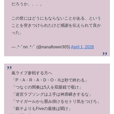
だろうか、、、。
この世にはどうにもならないことがある、という
ことを突きつけられたけど感謝を伝えられて良か
った。
— .*･ﾟnn .*･ﾟ (@nanaflower305)
April 1, 2026
嵐ライブ参戦する方へ
「P・A・R・A・D・O・Xは秒で終わる」
「つなぐの間奏は5人を双眼鏡で覗け」
「迷宮ラブソングは上手は神席瞬きするな」
「マイガールから畳み掛けるセトリ気をつけろ」
「銀テよりもFiveの最後は聞け」