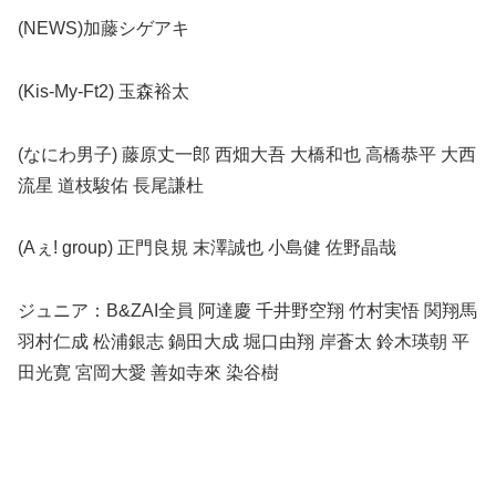
(NEWS)加藤シゲアキ
(Kis-My-Ft2) 玉森裕太
(なにわ男子) 藤原丈一郎 西畑大吾 大橋和也 高橋恭平 大西
流星 道枝駿佑 長尾謙杜
(Aぇ! group) 正門良規 末澤誠也 小島健 佐野晶哉
ジュニア：B&ZAI全員 阿達慶 千井野空翔 竹村実悟 関翔馬
羽村仁成 松浦銀志 鍋田大成 堀口由翔 岸蒼太 鈴木瑛朝 平
田光寛 宮岡大愛 善如寺來 染谷樹