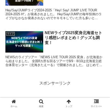
Hey!Say!JUMPライブ2024-2025「Hey! Say! JUMP LIVE TOUR
2024-2025 H⁺」が発表されました。 Hey!Say!JUMPの毎年恒例のラ
イブがなかなか発表されないのでヤキモキしていた方も多いと...
NEWライブ2025変身北海道セト
ライブ
リ感想レポまとめ！グッズも調
査！
NEWSのライブツアー「NEWS LIVE TOUR 2025 変身」が北海道か
ら始まりました。 全国8カ所を回るツアーで8/9・8/10は北海道立総
合体育センター（北海きたえーる）で開催されました。 はじめての
チケットアプリでの入場という...
スポンサーリンク
アイドル音楽フェスThe ONE 当落時間は
ホーム
検索
トップ
サイドバー
何時？ 出演者・日程・会場まとめ