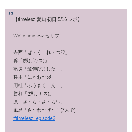
【timelesz 愛知 初日 5/16 レポ】
We're timelesz セリフ
寺西「ば・く・れ・つ♡」
聡「(投げキス)」
篠塚「髪伸びました！」
将生「にゃお〜🐱」
周杜「ふうまくーん！」
勝利「(投げキス)」
原「さ・ら・さ・ら♡」
風磨「さ〜わ〜げ〜！(7人で)」
#timelesz_episode2