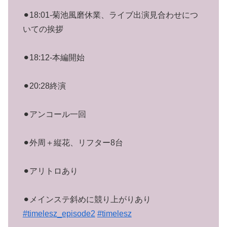
⚫︎18:01-菊池風磨休業、ライブ出演見合わせにつ
いての挨拶
⚫︎18:12-本編開始
⚫︎20:28終演
⚫︎アンコール一回
⚫︎外周＋縦花、リフター8台
⚫︎アリトロあり
⚫︎メインステ斜めに競り上がりあり
#timelesz_episode2
#timelesz