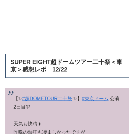
SUPER EIGHT超ドームツアー二十祭＜東
京＞感想レポ 12/22
【✨
#超DOMETOUR二十祭
✨】
#東京ドーム
公演
2日目🎊
天気も快晴☀️
昨晩の熱狂も凄まじかったですが