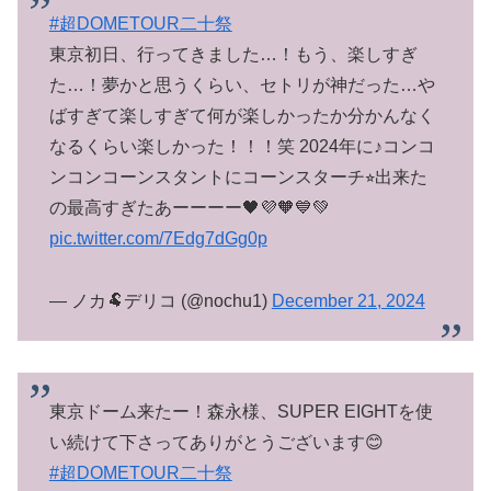
#超DOMETOUR二十祭
東京初日、行ってきました…！もう、楽しすぎ
た…！夢かと思うくらい、セトリが神だった…や
ばすぎて楽しすぎて何が楽しかったか分かんなく
なるくらい楽しかった！！！笑 2024年に♪コンコ
ンコンコーンスタントにコーンスターチ⭐︎出来た
の最高すぎたあーーーー🖤💜🧡💙💚
pic.twitter.com/7Edg7dGg0p
— ノカ🐏デリコ (@nochu1)
December 21, 2024
東京ドーム来たー！森永様、SUPER EIGHTを使
い続けて下さってありがとうございます😊
#超DOMETOUR二十祭