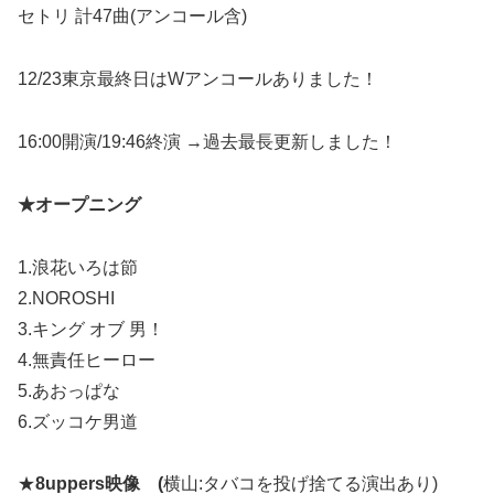
セトリ 計47曲(アンコール含)
12/23東京最終日はWアンコールありました！
16:00開演/19:46終演 →過去最長更新しました！
★オープニング
1.浪花いろは節
2.NOROSHI
3.キング オブ 男！
4.無責任ヒーロー
5.あおっぱな
6.ズッコケ男道
★
8uppers映像 (
横山:タバコを投げ捨てる演出あり)