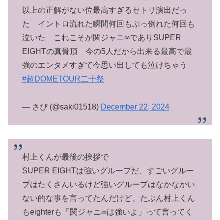
以上の正解がない位最高すぎるセトリ演出だっ
た イントロ流れた瞬間何回もぶっ倒れた何回も
泣いた これこそが関ジャニ∞でありSUPER
EIGHTの真骨頂 今の5人だから出来る最高で最
強のエンタメすぎて今思い出しても泣けちゃう
#超DOMETOUR二十祭
— さぴ (@saki01518)
December 22, 2024
村上くんが最後の挨拶で
SUPER EIGHTは強いグループだ、すごいグルー
プはたくさんいるけど強いグループはなかなかい
ない的な事を言ってたんだけど、たぶん村上くん
もeighterも「関ジャニ∞は強いよ」って言ってく