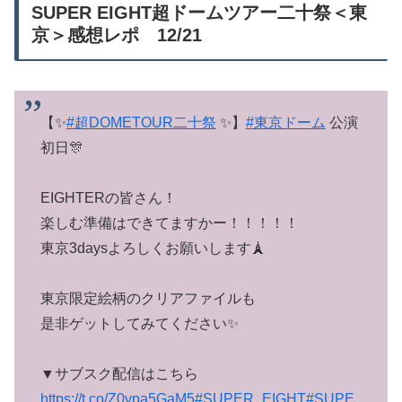
SUPER EIGHT超ドームツアー二十祭＜東
京＞感想レポ 12/21
【✨
#超DOMETOUR二十祭
✨】
#東京ドーム
公演
初日🎊
EIGHTERの皆さん！
楽しむ準備はできてますかー！！！！！
東京3daysよろしくお願いします🗼
東京限定絵柄のクリアファイルも
是非ゲットしてみてください✨
▼サブスク配信はこちら
https://t.co/Z0vpa5GaM5
#SUPER_EIGHT
#SUPE