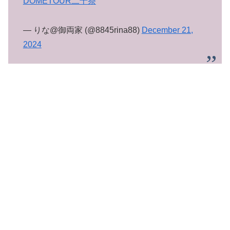
DOMETOUR二十祭
— りな@御両家 (@8845rina88)
December 21,
2024