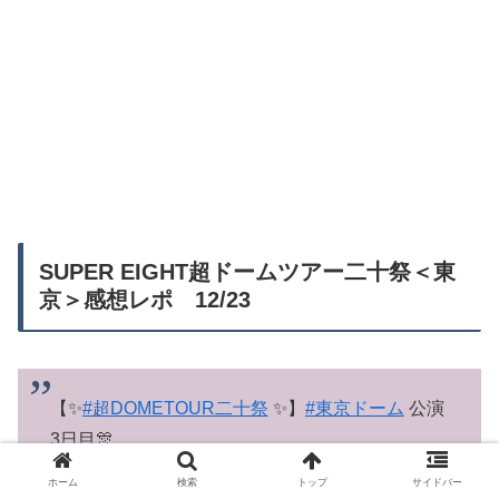
SUPER EIGHT超ドームツアー二十祭＜東
京＞感想レポ 12/23
【✨
#超DOMETOUR二十祭
✨】
#東京ドーム
公演
3日目🎊
ホーム
検索
トップ
サイドバー