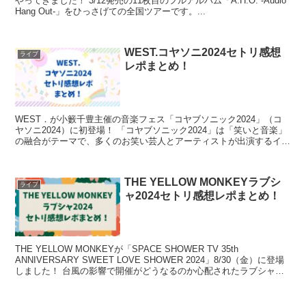
やってきました！ 3/12発売の11枚目のフルアルバム「A.H.O. -Audio
Hang Out-」をひっさげての全国ツアーです。...
WEST.コヤソニ2024セトリ感想
ライブ
レポまとめ！
WEST．が小籔千豊主催の音楽フェス「コヤブソニック2024」（コ
ヤソニ2024）に初登場！ 「コヤブソニック2024」は「笑いと音楽」
の融合がテーマで、多くのお笑い芸人とアーティストが出演するイベ
ントです。 たくさんフェスに出演しているW...
THE YELLOW MONKEYラブシ
ライブ
ャ2024セトリ感想レポまとめ！
THE YELLOW MONKEYが「SPACE SHOWER TV 35th
ANNIVERSARY SWEET LOVE SHOWER 2024」8/30（金）に登場
しました！ 台風の影響で開催がどうなるのか心配されたラブシャ
2024で...