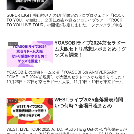
SUPER EIGHT横山裕さんの1年間限定のソロプロジェクト「ROCK
TO YOU」が始動し、全国11都市を巡るソロライブツアー「ROCK
TO YOU LIVE TOUR」の開催が決定しました。 ファンクラブ申込が
終わりドキドキしなが...
YOASOBIライブ2024京セラドー
ライブ
ム大阪セトリ感想レポまとめ！グ
ッズも調査！
YOASOBI初の単独ドーム公演『YOASOBI 5th ANNIVERSARY
DOME LIVE 2024“超現実”』が大阪京セラドームから始まりました！
10月26日・27日が京セラドーム大阪、11月9日・10日が東京ドームで
開催され...
WEST.ライブ2025当落発表時間
ライブ
いつ何時？会場日程まとめ
WEST. LIVE TOUR 2025 A.H.O. -Audio Hang Out-のFC当落発表日が