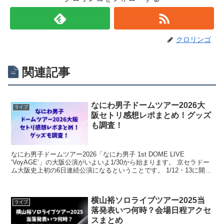
クロリンゴ
関連記事
なにわ男子ドームツアー2026大
ライブ
阪セトリ感想レポまとめ！グッズ
も調査！
なにわ男子ドームツアー2026「なにわ男子 1st DOME LIVE
‘VoyAGE’」の大阪公演がいよいよ1/30から始まります。 京セラドー
ム大阪史上初の6日連続公演になるということです。 1/12・13に開催
された東京ドーム公演では...
横山裕ソロライブツアー2025当
ライブ
落発表いつ何時？会場日程アクセ
スまとめ