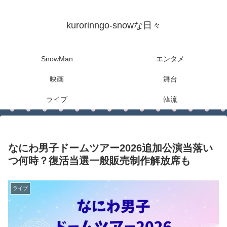
kurorinngo-snowな日々
SnowMan
エンタメ
映画
舞台
ライブ
韓流
なにわ男子ドームツアー2026追加公演当落い
つ何時？復活当選一般販売制作解放席も
ライブ