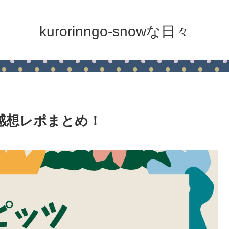
kurorinngo-snowな日々
リ感想レポまとめ！