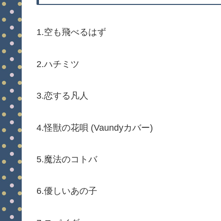
1.空も飛べるはず
2.ハチミツ
3.恋する凡人
4.怪獣の花唄 (Vaundyカバー)
5.魔法のコトバ
6.優しいあの子