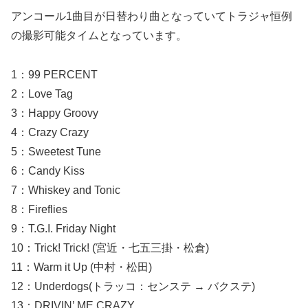
アンコール1曲目が日替わり曲となっていてトラジャ恒例
の撮影可能タイムとなっています。
1：99 PERCENT
2：Love Tag
3：Happy Groovy
4：Crazy Crazy
5：Sweetest Tune
6：Candy Kiss
7：Whiskey and Tonic
8：Fireflies
9：T.G.I. Friday Night
10：Trick! Trick! (宮近・七五三掛・松倉)
11：Warm it Up (中村・松田)
12：Underdogs(トラッコ：センステ → バクステ)
13：DRIVIN’ ME CRAZY