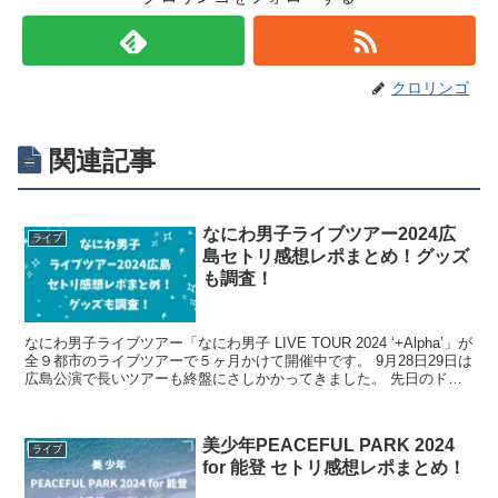
クロリンゴ
関連記事
なにわ男子ライブツアー2024広
ライブ
島セトリ感想レポまとめ！グッズ
も調査！
なにわ男子ライブツアー「なにわ男子 LIVE TOUR 2024 ‘+Alpha’」が
全９都市のライブツアーで５ヶ月かけて開催中です。 9月28日29日は
広島公演で長いツアーも終盤にさしかかってきました。 先日のドリ
アイでもなにわ男子はキラ...
美少年PEACEFUL PARK 2024
ライブ
for 能登 セトリ感想レポまとめ！