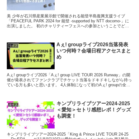
美 少年が石川県産業展示館で開催される能登半島復興支援ライブ
「PEACEFUL PARK 2024 for 能登 -supported by NTT docomo-」に
出演しました。 初のチャリティーフェスへの参加ということでどん
なステージ...
Aぇ! groupライブ2026当落発表
ライブ
いつ何時？会場日程アクセスまと
め
Aぇ! groupライブ2026「Aぇ! group LIVE TOUR 2026 Runway」の開
催が発表されてファンクラブでチケット当落をドキドキしながら待っ
ている方も多いと思います。 4人体制になって初のAぇ! groupの全国
ツア...
キンプリライブツアー2024-2025
ライブ
＜愛知＞セトリ感想レポ！グッズ
も調査！
キンプリライブツアー2024-2025「King & Prince LIVE TOUR 24-25