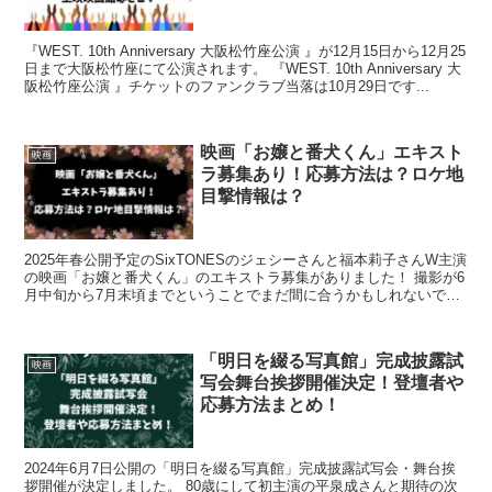
『WEST. 10th Anniversary 大阪松竹座公演 』が12月15日から12月25
日まで大阪松竹座にて公演されます。 『WEST. 10th Anniversary 大
阪松竹座公演 』チケットのファンクラブ当落は10月29日です...
映画「お嬢と番犬くん」エキスト
映画
ラ募集あり！応募方法は？ロケ地
目撃情報は？
2025年春公開予定のSixTONESのジェシーさんと福本莉子さんW主演
の映画「お嬢と番犬くん」のエキストラ募集がありました！ 撮影が6
月中旬から7月末頃までということでまだ間に合うかもしれないで
す！！ 撮影に出演ご協力いただけるボランティ...
「明日を綴る写真館」完成披露試
映画
写会舞台挨拶開催決定！登壇者や
応募方法まとめ！
2024年6月7日公開の「明日を綴る写真館」完成披露試写会・舞台挨
拶開催が決定しました。 80歳にして初主演の平泉成さんと期待の次