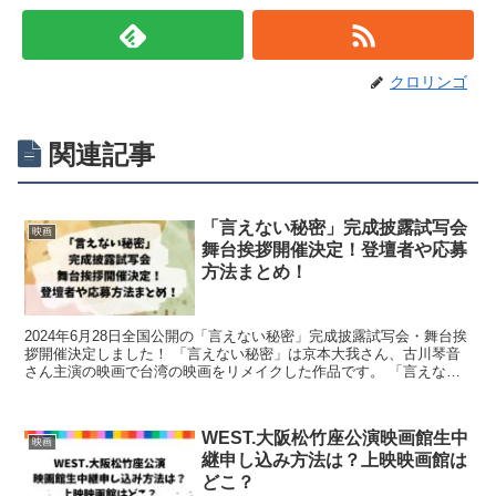
クロリンゴ
関連記事
「言えない秘密」完成披露試写会
映画
舞台挨拶開催決定！登壇者や応募
方法まとめ！
2024年6月28日全国公開の「言えない秘密」完成披露試写会・舞台挨
拶開催決定しました！ 「言えない秘密」は京本大我さん、古川琴音
さん主演の映画で台湾の映画をリメイクした作品です。 「言えない
秘密」完成披露試写会・舞台挨拶開催が決定し応募が...
WEST.大阪松竹座公演映画館生中
映画
継申し込み方法は？上映映画館は
どこ？