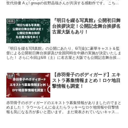
世代俳優 Aぇ! groupの佐野晶哉さんが共演する感動作です。 こちら
では「明日を綴る写真館」完成披露試写会...
『明日を綴る写真館』公開初日舞
映画
台挨拶決定！公開記念舞台挨拶名
古屋大阪もあり！
『明日を綴る写8真館』の公開にあたり、6/7(金)に豪華キャスト＆監
督による公開初日舞台挨拶及び全国同時生中継の実施が決定いたしま
した！ さらに今回は6/8（土）に名古屋と大阪でも公開記念舞台挨拶
が予定されています。 80歳にして初主演の平...
【赤羽骨子のボディガード】エキ
映画
ストラ募集情報まとめ！ロケ地目
撃情報も調査！
赤羽骨子のボディガードのエキストラ募集情報がありましたのでまと
めました！ ラウールくんに会えたらラッキーなロケ地情報や目撃情
報も気になる方が多いと思います。 まだ発表されていないキャスト
にも会えるかもしれないですね。 こちらのブログでは赤羽...