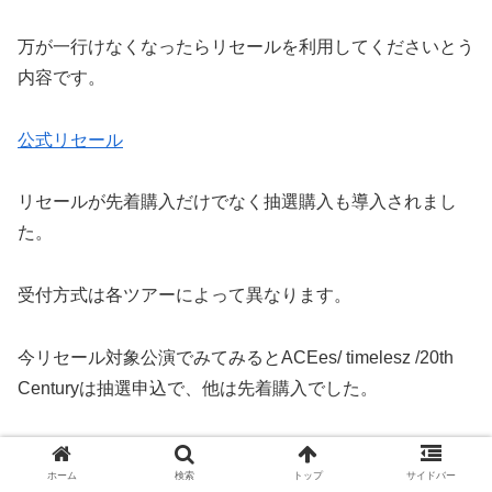
万が一行けなくなったらリセールを利用してくださいとう
内容です。
公式リセール
リセールが先着購入だけでなく抽選購入も導入されまし
た。
受付方式は各ツアーによって異なります。
今リセール対象公演でみてみるとACEes/ timelesz /20th
Centuryは抽選申込で、他は先着購入でした。
タイミング的には制作開放の連絡がくる時期なので、制作
ホーム
検索
トップ
サイドバー
開放が届いたらそちらに申込する方が確立は高いように感