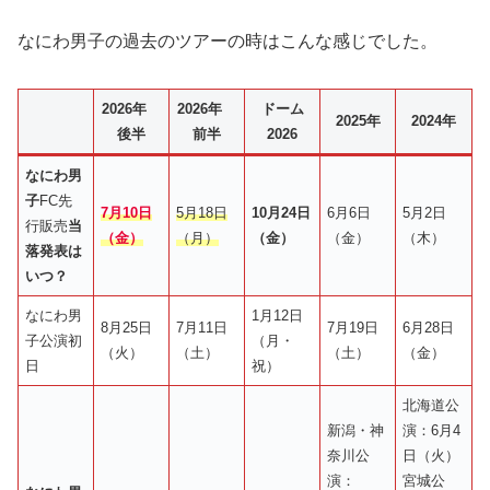
なにわ男子の過去のツアーの時はこんな感じでした。
2026年
2026年
ドーム
2025年
2024年
後半
前半
2026
なにわ男
子
FC先
7月10日
5月18日
10月24日
6月6日
5月2日
行販売
当
（金）
（月）
（金）
（金）
（木）
落発表は
いつ？
なにわ男
1月12日
8月25日
7月11日
7月19日
6月28日
子公演初
（月・
（火）
（土）
（土）
（金）
日
祝）
北海道公
新潟・神
演：6月4
奈川公
日（火）
演：
宮城公