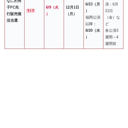
なにわ男
6/23（月
演：6月
子FC先
6/9（火
12月1日
？/？
）
21日
行販売復
）
（月）
福岡公演
（金）な
活当選
以降：
ど
8/20（水
各公演3
）
週間～4
週間前