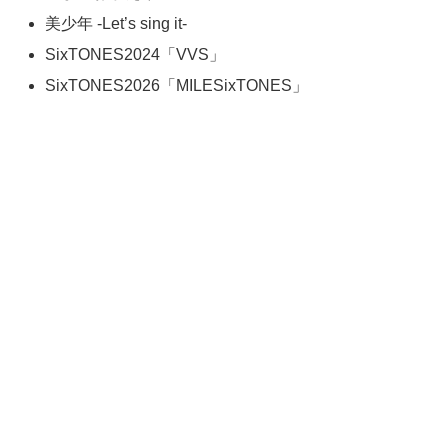
美少年 -Let’s sing it-
SixTONES2024「VVS」
SixTONES2026「MILESixTONES」