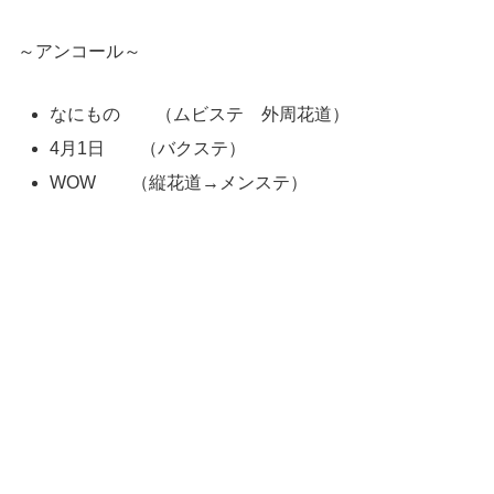
～アンコール～
なにもの （ムビステ 外周花道）
4月1日 （バクステ）
WOW （縦花道→メンステ）