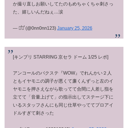
か撮り直しお願いしてたのもめちゃくちゃ刺さっ
た、嬉しいんだねぇ…涙
— せ̾の̾ (@0nn0nn123)
January 25, 2026
[キンプリ STARRING 京セラ ドーム 1/25 レポ]
アンコールのバクステ『WOW』でれんかい２人
ともイヤモニの調子が悪くて廉くんずっと左のイ
ヤモニを押さえながら歌ってて合間に人差し指を
立てて「音量上げて」の指示出してステージ下に
いるスタッフさんにも同じ仕草やっててプロアイ
ドルすぎて刺さった