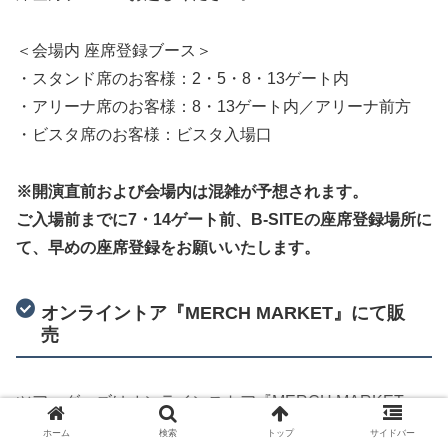
＜会場内 座席登録ブース＞
・スタンド席のお客様：2・5・8・13ゲート内
・アリーナ席のお客様：8・13ゲート内／アリーナ前方
・ビスタ席のお客様：ビスタ入場口
※開演直前および会場内は混雑が予想されます。
ご入場前までに7・14ゲート前、B-SITEの座席登録場所に
て、早めの座席登録をお願いいたします。
オンライントア『MERCH MARKET』にて販
売
ツアーグッズはオンラインストア『MERCH MARKET』
にて販売もされます。
ホーム
検索
トップ
サイドバー