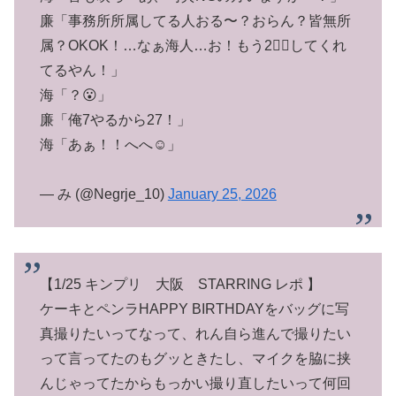
廉「事務所所属してる人おる〜？おらん？皆無所
属？OKOK！…なぁ海人…お！もう2✌🏻してくれ
てるやん！」
海「？😮」
廉「俺7やるから27！」
海「あぁ！！へへ☺️」
— み (@Negrje_10)
January 25, 2026
【1/25 キンプリ 大阪 STARRING レポ 】
ケーキとペンラHAPPY BIRTHDAYをバッグに写
真撮りたいってなって、れん自ら進んで撮りたい
って言ってたのもグッときたし、マイクを脇に挟
んじゃってたからもっかい撮り直したいって何回