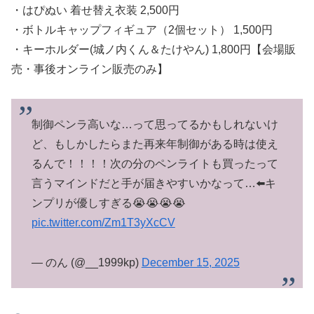
・はぴぬい 着せ替え衣装 2,500円
・ボトルキャップフィギュア（2個セット） 1,500円
・キーホルダー(城ノ内くん＆たけやん) 1,800円【会場販
売・事後オンライン販売のみ】
制御ペンラ高いな…って思ってるかもしれないけ
ど、もしかしたらまた再来年制御がある時は使え
るんで！！！！次の分のペンライトも買ったって
言うマインドだと手が届きやすいかなって…⬅️キ
ンプリが優しすぎる😭😭😭😭
pic.twitter.com/Zm1T3yXcCV
— のん (@__1999kp)
December 15, 2025