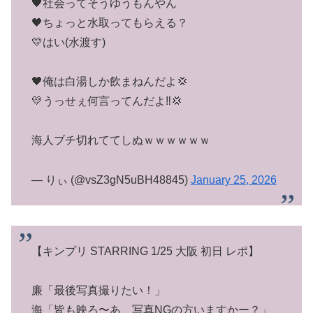
🖤社会ってそうゆうもんやん
🖤ちょっと水取ってもらえる？
💛はい(水渡す)
🖤俺は白湯しか飲まねんだよ💢
💛うっせぇ何言ってんだよ‼️💢
海人ブチ切れててしぬｗｗｗｗｗｗ
— りぃ (@vsZ3gN5uBH48845)
January 25, 2026
【キンプリ STARRING 1/25 大阪 初日 レポ】
廉「最後写真撮りたい！」
海「皆も映ろ〜あ、写真NGの方いますかー？」