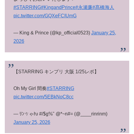
#STARRING
#KingandPrince
#永瀬廉
#髙橋海人
pic.twitter.com/GQXeFCIUmG
— King & Prince (@kp_official0523)
January 25,
2026
【STARRING キンプリ 大阪 1/25レポ】
Oh My Girl 間奏
#STARRING
pic.twitter.com/5EBkNoC8cc
— ﾘﾝㄘゃƕ #/$g%" @*~n#= (@____rinrinm)
January 25, 2026