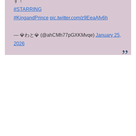
す！
#STARRING
#KingandPrince
pic.twitter.com/z9EeaAfv6h
— 💎わと💎 (@ahCMh77pGXKMvqe)
January 25,
2026