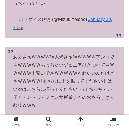
っちゃっていい
— パラダイス銀河 (@MizukiYoisho)
January 29,
2026
あのさぁＷＷＷＷＷ大光さぁＷＷＷＷＷアンコで
さＷＷＷＷＷちっちゃいジュニアひきつれてさＷ
ＷＷＷＷ手繋いでさＷＷＷＷＷかわいいんだけど
さＷＷＷＷＷ｢あちらに手を振ってください｣｢は
い次はこちらに振ってください｣ってちっちゃい
子アテンドしてファンサ巡業するのおもろすぎて
むりＷＷＷ
— そ🕊の (@Sonochaaaaaaaan)
January 29,
ホーム
検索
トップ
サイドバー