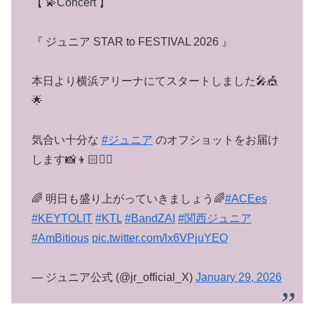
【 💫Concert 】
『 ジュニア STAR to FESTIVAL 2026 』
本日より横浜アリーナにてスタートしました🎤🎪
🌟
気合い十分な
#ジュニア
のオフショットをお届け
します📸👦🏻✌🏻
🌈 明日も盛り上がっていきましょう🌈
#ACEes
#KEYTOLIT
#KTL
#BandZAI
#関西ジュニア
#AmBitious
pic.twitter.com/lx6VPjuYEO
— ジュニア公式 (@jr_official_X)
January 29, 2026