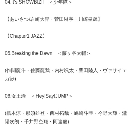
04.It’s SHOWBIZ!! ＜少年隊＞
【あいさつ/岩崎大昇・菅田琳寧・川崎皇輝】
【Chapter1 JAZZ】
05.Breaking the Dawn ＜藤ヶ谷太輔＞
(作間龍斗・佐藤龍我・内村颯太・豊田陸人・ヴァサイェ
ガ渉)
06.女王蜂 ＜Hey!Say!JUMP＞
(橋本涼・那須雄登・西村拓哉・嶋崎斗亜・今野大輝・瀧
陽次朗・千井野空翔・阿達慶)