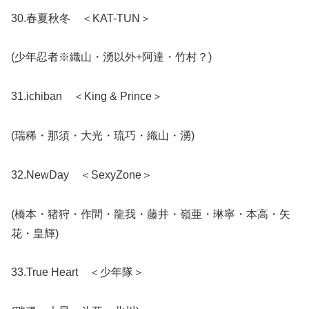
30.春夏秋冬 ＜KAT-TUN＞
(少年忍者※織山・湧以外+阿達・竹村？)
31.ichiban ＜King & Prince＞
(瑞稀・那須・大光・琉巧・織山・湧)
32.NewDay ＜SexyZone＞
(橋本・猪狩・作間・龍我・藤井・嶺亜・琳寧・本高・矢
花・皇輝)
33.True Heart ＜少年隊＞