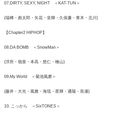
07.DIRTY, SEXY, NIGHT ＜KAT-TUN＞
(瑞稀・彪太郎・矢花・皇輝・久保廉・青木・北川)
【Chapter2 HIPHOP】
08.DA BOMB ＜SnowMan＞
(浮所・嶺亜・本高・悠仁・檜山)
09.My World ＜菊池風磨＞
(藤井・大光・風雅・海琉・星輝・通陽・長瀬)
10. こっから ＜SixTONES＞