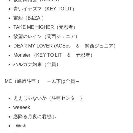
青いイナズマ（KEY TO LIT）
宙船（B&ZAI）
TAKE ME HIGHER（元忍者）
欲望のレイン（関西ジュニア）
DEAR MY LOVER (ACEes ＆ 関西ジュニア）
Monster （KEY TO LIT ＆ 元忍者）
ハルカナ約束（全員）
MC（嶋﨑斗亜 ） ～以下は全員～
ええじゃないか（斗亜センター）
weeeek
恋降る月夜に君想ふ
I Wish