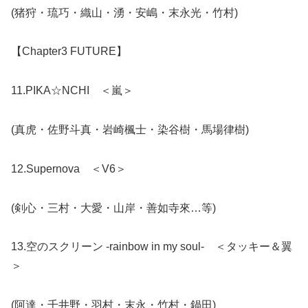
(猪狩・琉巧・織山・湧・安嶋・末永光・竹村)
【Chapter3 FUTURE】
11.PIKA☆NCHI ＜嵐＞
(真虎・佐野斗真・岩崎楓士・染谷樹・馬場律樹)
12.Supernova ＜V6＞
(剣心・三村・大愛・山岸・善如寺來…等)
13.空のスクリーン -rainbow in my soul- ＜タッキー＆翼
＞
(阿達・千井野・羽村・末永・竹村・鍋田)