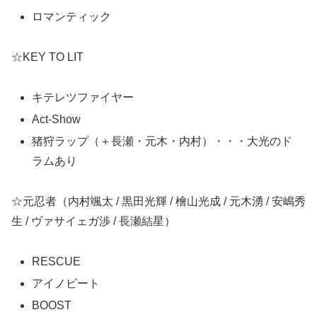
ロマンティック
☆KEY TO LIT
キテレツファイヤー
Act-Show
猪狩ラップ（＋長瀬・元木・内村）・・・大光のド
ラムあり
☆元忍者（内村颯太 / 黒田光輝 / 檜山光成 / 元木湧 / 安嶋秀
生 / ヴァサイェガ渉 / 長瀬結星）
RESCUE
アイノビート
BOOST