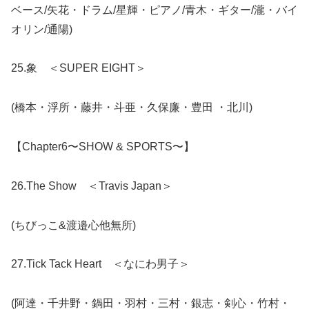
ベース/矢花・ドラム/星輝・ピアノ/青木・ギター/瀧・バイ
オリン/通陽)
25.象 ＜SUPER EIGHT＞
(橋本・浮所・藤井・斗亜・久保廉・豊田 ・北川)
【Chapter6〜SHOW & SPORTS〜】
26.The Show ＜Travis Japan＞
(ちびっこ&渡邉心他無所)
27.Tick Tack Heart ＜なにわ男子＞
(阿達・千井野・鍋田・羽村・三村・銀志・剣心・竹村・