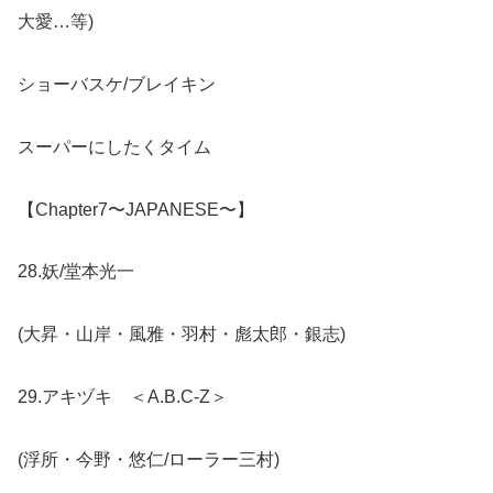
大愛…等)
ショーバスケ/ブレイキン
スーパーにしたくタイム
【Chapter7〜JAPANESE〜】
28.妖/堂本光一
(大昇・山岸・風雅・羽村・彪太郎・銀志)
29.アキヅキ ＜A.B.C-Z＞
(浮所・今野・悠仁/ローラー三村)