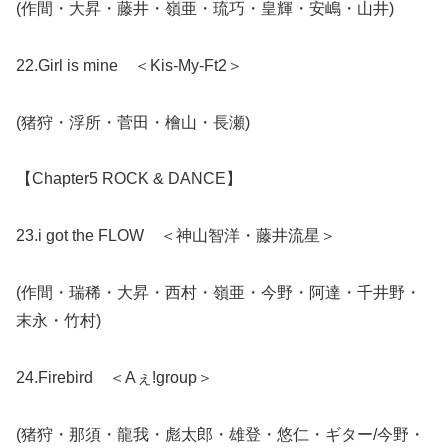
(作間・大昇・藤井・嶺亜・琉巧・皇輝・安嶋・山井)
22.Girl is mine ＜Kis-My-Ft2＞
(猪狩・浮所・菅田・檜山・長瀬)
【Chapter5 ROCK & DANCE】
23.i got the FLOW ＜神山智洋・藤井流星＞
(作間・瑞稀・大昇・西村・嶺亜・今野・阿達・千井野・
末永・竹村)
24.Firebird ＜Aぇ!group＞
(猪狩・那須・龍我・彪太郎・雄登・悠仁・ギター/今野・