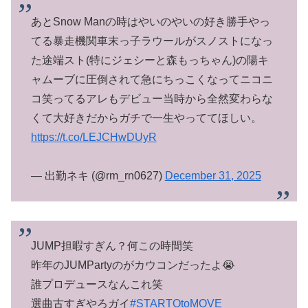
あとSnow Manの時はやいのやいの好き勝手やっ
てる暴走機関車末っ子ラウールがスノストになっ
た途端スト(特にジェシーと森もっちゃん)の陽キ
ャムーブに圧倒されて急にちっこくなってニコニ
コ笑ってるアレもデビュー当時から全然変わらな
くて大好きだからガチで一生やっててほしい。
https://t.co/LEJCHwDUyR
— 出勤ネキ (@rm_rn0627)
December 31, 2025
JUMP担暇すぎん？何この時間笑
昨年のJUMPartyのがカウコンだったよ😭
誰プロデュースなんこれ笑
選曲古すぎやろガイ
#STARTOtoMOVE