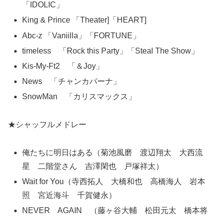
「IDOLIC」
King & Prince 「Theater]「HEART]
Abc-z 「Vaniilla」「FORTUNE」
timeless 「Rock this Party」「Steal The Show」
Kis-My-Ft2 「＆Joy」
News 「チャンカパーナ」
SnowMan 「カリスマックス」
★シャッフルメドレー
俺たちに明日はある（菊池風磨
渡辺翔太 大西流
星 二階堂さん 吉澤閑也 戸塚祥太）
Wait for You（寺西拓人 大橋和也 高橋海人 岩本
照 宮近海斗 千賀健永）
NEVER AGAIN （藤ヶ谷大輔 松田元太 橋本将