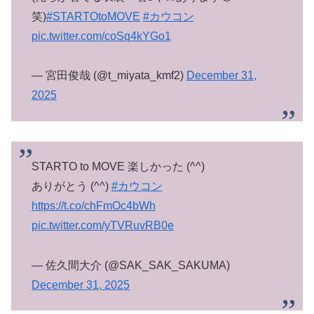
笑)
#STARTOtoMOVE
#カウコン
pic.twitter.com/coSq4kYGo1
— 宮田俊哉 (@t_miyata_kmf2)
December 31,
2025
STARTO to MOVE 楽しかった (^^)
ありがとう (^^)
#カウコン
https://t.co/chFmOc4bWh
pic.twitter.com/yTVRuvRB0e
— 佐久間大介 (@SAK_SAK_SAKUMA)
December 31, 2025