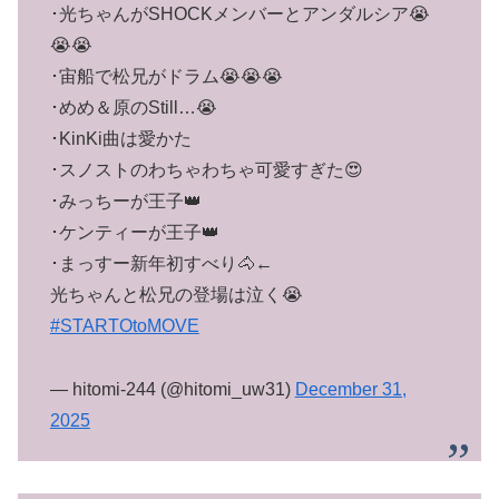
･光ちゃんがSHOCKメンバーとアンダルシア😭
😭😭
･宙船で松兄がドラム😭😭😭
･めめ＆原のStill…😭
･KinKi曲は愛かた
･スノストのわちゃわちゃ可愛すぎた😍
･みっちーが王子👑
･ケンティーが王子👑
･まっすー新年初すべり🐴←
光ちゃんと松兄の登場は泣く😭
#STARTOtoMOVE
— hitomi-244 (@hitomi_uw31)
December 31,
2025