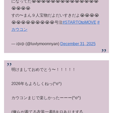
になってた😭😭😭😭😭😭😭😭😭😭😭😭😭😭
😭😭😭😭
すの〜まん９人宝物だよだいすきだよ😭😭😭😭
😭😭😭😭😭😭😭😭😭号泣
#STARTOtoMOVE
#
カウコン
— ゆゆ (@luvlymoonnyan)
December 31, 2025
明けましておめでとう〜！！！！！
2026年もよろしくねっ(^o^)
カウコンまじで楽しかったーーー(^o^)
(俺らが着てる衣装一着8キロあります💪