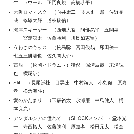
生 ラウール 正門良規 高橋恭平）
大阪ロマネスク （向井康二 藤原丈一郎 佐野晶
哉 篠塚大輝 道枝駿佑）
湾岸スキーヤー （西畑大吾 阿部亮平 五関晃
一 宮舘涼太 佐藤勝利 川島如恵留）
うわさのキッス （松島聡 宮田俊哉 塚田僚一
七五三掛龍也 佐久間大介）
宙船 （松岡＜ドラム＞）猪俣 深澤辰哉 末澤誠
也 横尾渉）
Still （長尾謙杜 目黒蓮 中村海人 小島健 原嘉
孝 松倉海斗）
愛のかたまり （玉森裕太 永瀬廉 中島健人 橋
本良亮）
アンダルシアに憧れて （SHOCKメンバー・堂本光
一 寺西拓人 佐藤勝利 原嘉孝 松田元太 松倉