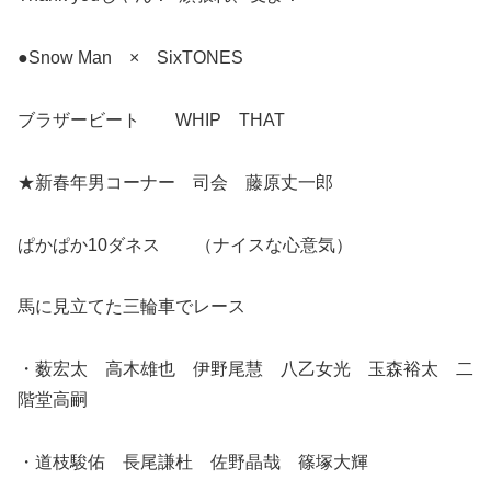
●Snow Man × SixTONES
ブラザービート WHIP THAT
★新春年男コーナー 司会 藤原丈一郎
ぱかぱか10ダネス （ナイスな心意気）
馬に見立てた三輪車でレース
・薮宏太 高木雄也 伊野尾慧 八乙女光 玉森裕太 二
階堂高嗣
・道枝駿佑 長尾謙杜 佐野晶哉 篠塚大輝