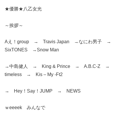
★優勝★八乙女光
～挨拶～
Aえ！group → Travis Japan →なにわ男子 →
SixTONES →Snow Man
→中島健人 → King & Prince → A.B.C-Z →
timeless → Kis – My -Ft2
→ Hey！Say！JUMP → NEWS
ｗeeeek みんなで